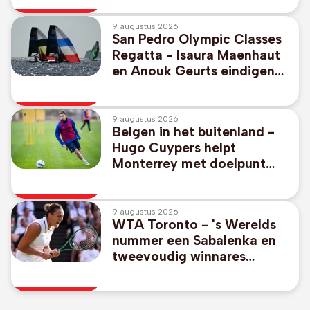
9 augustus 2026
San Pedro Olympic Classes
Regatta - Isaura Maenhaut
en Anouk Geurts eindigen
op negende plaats in 49er
FX
9 augustus 2026
Belgen in het buitenland -
Hugo Cuypers helpt
Monterrey met doelpunt
aan 1-2-zege tegen Miami
van afwezige Messi
9 augustus 2026
WTA Toronto - 's Werelds
nummer een Sabalenka en
tweevoudig winnares
Pegula stranden in achtste
finales