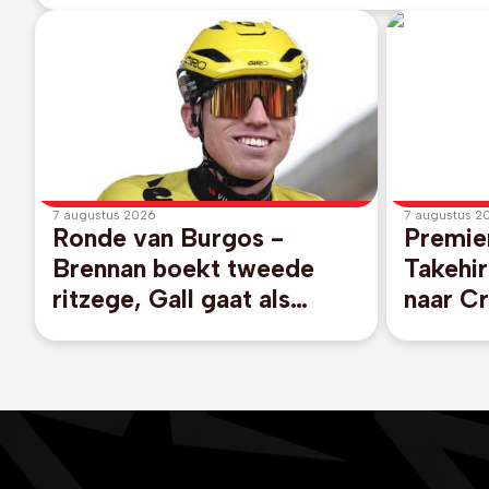
7 augustus 2026
7 augustus 2
Ronde van Burgos -
Premie
Brennan boekt tweede
Takehi
ritzege, Gall gaat als
naar Cr
leider naar slotdag