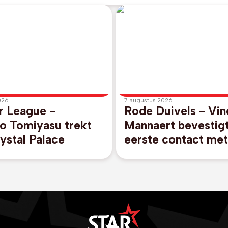
026
7 augustus 2026
r League -
Rode Duivels - Vin
ro Tomiyasu trekt
Mannaert bevestigt
ystal Palace
eerste contact met
Bommel al voor h
werd gelegd