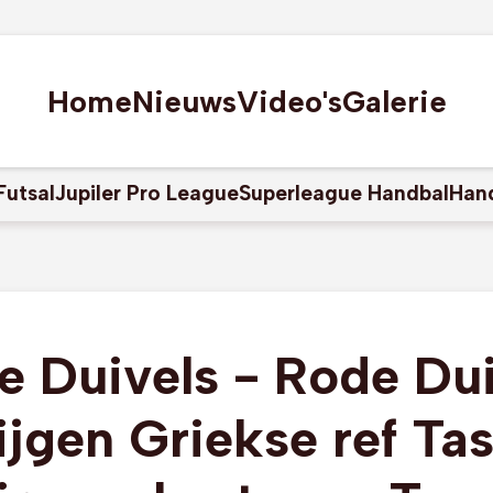
Home
Nieuws
Video's
Galerie
Futsal
Jupiler Pro League
Superleague Handbal
Han
e Duivels - Rode Dui
ijgen Griekse ref Ta