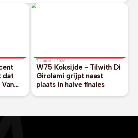
7 augustus 2026
cent
W75 Koksijde - Tilwith Di
 dat
Girolami grijpt naast
 Van
plaats in halve finales
et WK