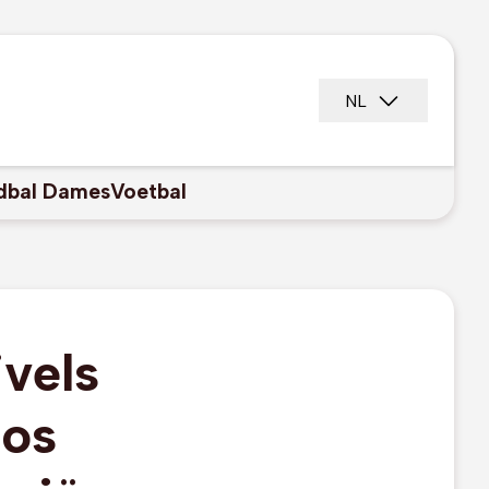
NL
dbal Dames
Voetbal
vels
sos