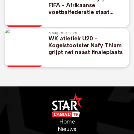
FIFA - Afrikaanse
voetbalfederatie staat
unaniem achter FIFA-
voorzitter Gianni Infantino
6 augustus 2026
WK atletiek U20 -
Kogelstootster Nafy Thiam
grijpt net naast finaleplaats
Home
Nieuws