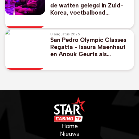
de watten gelegd in Zuid-
Korea, voetbalbond
excuseert zich
8 augustus 2026
San Pedro Olympic Classes
Regatta - Isaura Maenhaut
en Anouk Geurts als
zevende naar medal race
Home
Nieuws