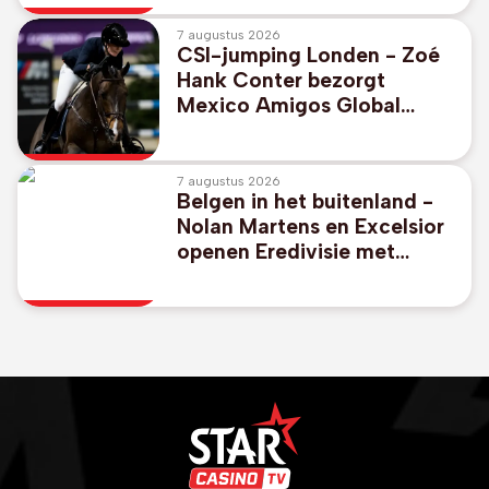
7 augustus 2026
CSI-jumping Londen - Zoé
Hank Conter bezorgt
Mexico Amigos Global
Champions League-
overwinning in Londen
7 augustus 2026
Belgen in het buitenland -
Nolan Martens en Excelsior
openen Eredivisie met
duidelijke zege bij
promovendus Cambuur