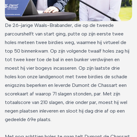
De 26-jarige Waals-Brabander, die op de tweede
parcourshelft van start ging, putte op zijn eerste twee
holes meteen twee birdies weg, waarmee hij virtueel de
top 50 binnenkwam. Op zijn volgende twaalf holes zag hij
tot twee keer toe de bal in een bunker verdwijnen en
moest hij vier bogeys incasseren. Op zijn laatste drie
holes kon onze landgenoot met twee birdies de schade
enigszins beperken en leverde Dumont de Chassart een
scorekaart af waarop 71 slagen stonden, par. Met zijn
totaalscore van 210 slagen, drie onder par, moest hij wel
negen plaatsen inleveren en sloot hij dag drie af op een
gedeelde 69e plaats.
Met nog achttien holes te gaan telt Dumont de Chassart