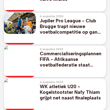
6 augustus 2026
Jupiler Pro League - Club
Brugge trapt nieuwe
voetbalcompetitie op gang
tegen promovendus KV
Kortrijk
6 augustus 2026
Commercialiseringsplannen
FIFA - Afrikaanse
voetbalfederatie staat
unaniem achter FIFA-
voorzitter Gianni Infantino
6 augustus 2026
WK atletiek U20 -
Kogelstootster Nafy Thiam
grijpt net naast finaleplaats