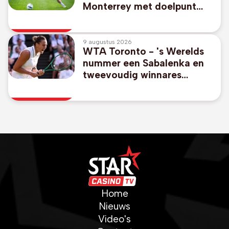
Monterrey met doelpunt
aan 1-2-zege tegen Miami
van afwezige Messi
9 augustus 2026
WTA Toronto - 's Werelds
nummer een Sabalenka en
tweevoudig winnares
Pegula stranden in achtste
finales
Home
Nieuws
Video's