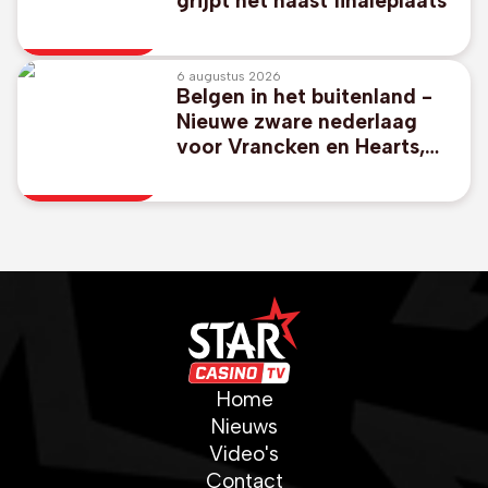
grijpt net naast finaleplaats
6 augustus 2026
Belgen in het buitenland -
Nieuwe zware nederlaag
voor Vrancken en Hearts,
PSG-doelwit Godts scoort
voor winnend Ajax
Home
Nieuws
Video's
Contact