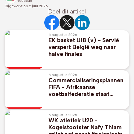
Redactie
Bijgewerkt op
2 juni 2026
Deel dit artikel
6 augustus 2026
EK basket U18 (v) - Servië
verspert België weg naar
halve finales
6 augustus 2026
Commercialiseringsplannen
FIFA - Afrikaanse
voetbalfederatie staat
unaniem achter FIFA-
voorzitter Gianni Infantino
6 augustus 2026
WK atletiek U20 -
Kogelstootster Nafy Thiam