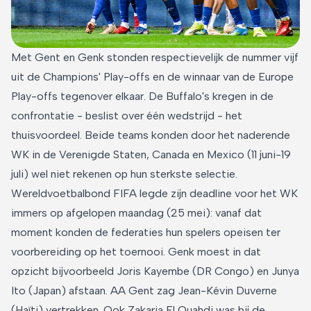
Met Gent en Genk stonden respectievelijk de nummer vijf
uit de Champions' Play-offs en de winnaar van de Europe
Play-offs tegenover elkaar. De Buffalo's kregen in de
confrontatie - beslist over één wedstrijd - het
thuisvoordeel. Beide teams konden door het naderende
WK in de Verenigde Staten, Canada en Mexico (11 juni-19
juli) wel niet rekenen op hun sterkste selectie.
Wereldvoetbalbond FIFA legde zijn deadline voor het WK
immers op afgelopen maandag (25 mei): vanaf dat
moment konden de federaties hun spelers opeisen ter
voorbereiding op het toernooi. Genk moest in dat
opzicht bijvoorbeeld Joris Kayembe (DR Congo) en Junya
Ito (Japan) afstaan. AA Gent zag Jean-Kévin Duverne
(Haïti) vertrekken. Ook Zakaria El Ouahdi was bij de