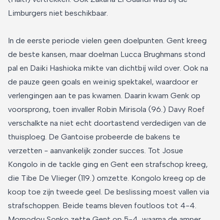
Limburgers niet beschikbaar.
In de eerste periode vielen geen doelpunten. Gent kreeg
de beste kansen, maar doelman Lucca Brughmans stond
pal en Daiki Hashioka mikte van dichtbij wild over. Ook na
de pauze geen goals en weinig spektakel, waardoor er
verlengingen aan te pas kwamen. Daarin kwam Genk op
voorsprong, toen invaller Robin Mirisola (96.) Davy Roef
verschalkte na niet echt doortastend verdedigen van de
thuisploeg. De Gantoise probeerde de bakens te
verzetten - aanvankelijk zonder succes. Tot Josue
Kongolo in de tackle ging en Gent een strafschop kreeg,
die Tibe De Vlieger (119.) omzette. Kongolo kreeg op de
koop toe zijn tweede geel. De beslissing moest vallen via
strafschoppen. Beide teams bleven foutloos tot 4-4.
Momodou Sonko zette Gent op 5-4, waarna de amper