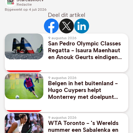
Redactie
Bijgewerkt op
4 juli 2026
Deel dit artikel
9 augustus 2026
San Pedro Olympic Classes
Regatta - Isaura Maenhaut
en Anouk Geurts eindigen
op negende plaats in 49er
FX
9 augustus 2026
Belgen in het buitenland -
Hugo Cuypers helpt
Monterrey met doelpunt
aan 1-2-zege tegen Miami
van afwezige Messi
9 augustus 2026
WTA Toronto - 's Werelds
nummer een Sabalenka en