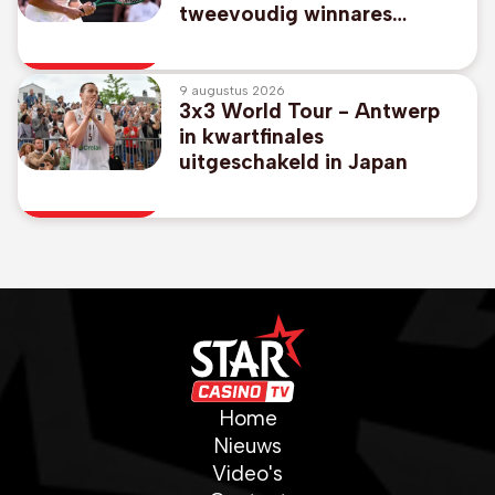
tweevoudig winnares
Pegula stranden in achtste
finales
9 augustus 2026
3x3 World Tour - Antwerp
in kwartfinales
uitgeschakeld in Japan
Home
Nieuws
Video's