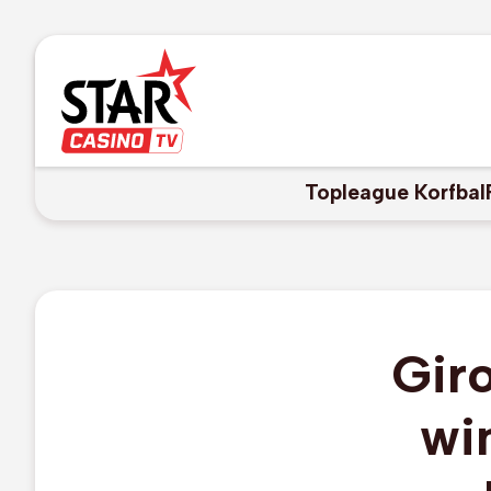
Topleague Korfbal
Gir
wi