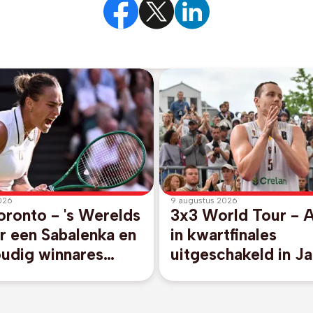
026
9 augustus 2026
ronto - 's Werelds
3x3 World Tour - 
 een Sabalenka en
in kwartfinales
udig winnares
uitgeschakeld in J
stranden in achtste