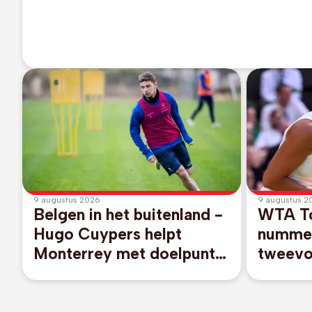
9 augustus 2026
9 augustus 2
Belgen in het buitenland -
WTA To
Hugo Cuypers helpt
nummer
Monterrey met doelpunt
tweevo
aan 1-2-zege tegen Miami
Pegula 
van afwezige Messi
finales