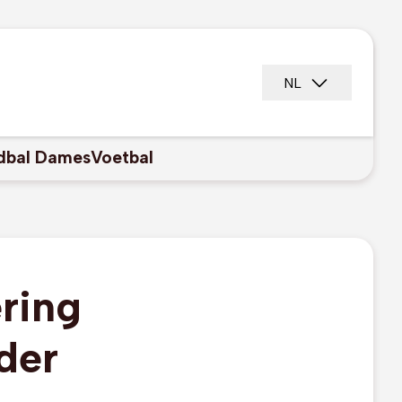
NL
dbal Dames
Voetbal
ring
der