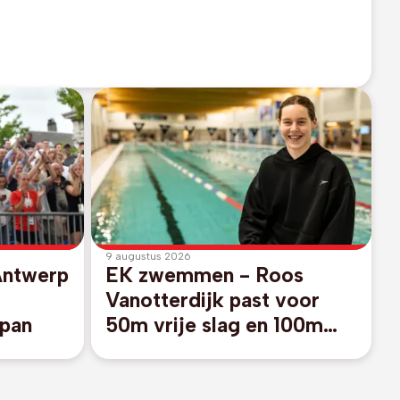
9 augustus 2026
Antwerp
EK zwemmen - Roos
Vanotterdijk past voor
apan
50m vrije slag en 100m
rugslag, geen Belgisch
estafetteteam