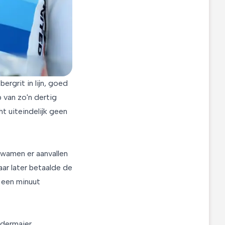
rgrit in lijn, goed
 van zo'n dertig
t uiteindelijk geen
kwamen er aanvallen
ar later betaalde de
a een minuut
edermaier