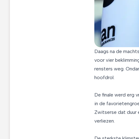
Daags na de machtsgr
voor vier beklimmin
rensters weg. Ondan
hoofdrol.
De finale werd erg 
in de favorietengro
Zwitserse dat duur 
verliezen.
De sterkste klimste