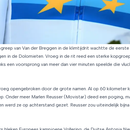
eep van Van der Breggen in de klimtijdrit wachtte de eerste be
gen in de Dolomieten. Vroeg in de rit reed een sterke kopgroep
ks een voorsprong van meer dan vier minuten speelde die vluch
vroeg opengebroken door de grote namen. Al op 60 kilometer 
ep. Onder meer Marlen Reusser (Movistar) deed een poging, ma
en werd ze op achterstand gezet. Reusser zou uiteindelijk bijn
rs bleken Europees kampioene Vollering, de Duitse Antonia Ni