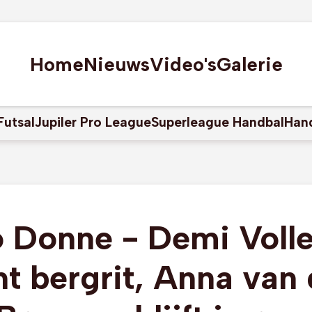
Home
Nieuws
Video's
Galerie
Futsal
Jupiler Pro League
Superleague Handbal
Han
o Donne - Demi Volle
nt bergrit, Anna van 