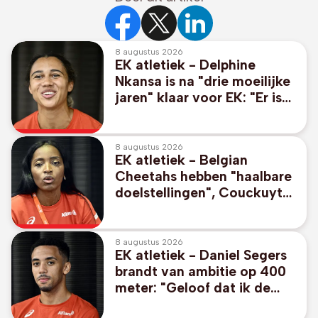
8 augustus 2026
EK atletiek - Delphine
Nkansa is na "drie moeilijke
jaren" klaar voor EK: "Er is
geen plafond meer"
8 augustus 2026
EK atletiek - Belgian
Cheetahs hebben "haalbare
doelstellingen", Couckuyt
durft mikken op medaille
8 augustus 2026
EK atletiek - Daniel Segers
brandt van ambitie op 400
meter: "Geloof dat ik de
finale kan halen"