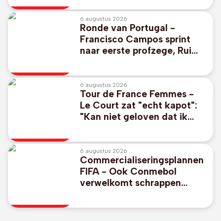
olympische wateren van
2028
6 augustus 2026
Ronde van Portugal -
Francisco Campos sprint
naar eerste profzege, Rui
Oliveira nieuwe leider
6 augustus 2026
Tour de France Femmes -
Le Court zat "echt kapot":
"Kan niet geloven dat ik
nog kon sprinten"
6 augustus 2026
Commercialiseringsplannen
FIFA - Ook Conmebol
verwelkomt schrappen
controversiële WK-plannen