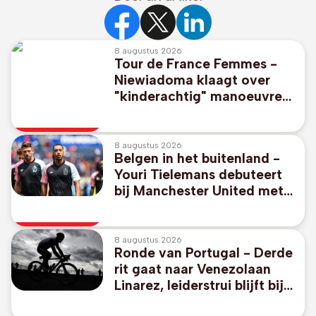
8 augustus 2026
Tour de France Femmes -
Niewiadoma klaagt over
"kinderachtig" manoeuvre
van ploeg Vollering: "Alle
respect kwijt"
8 augustus 2026
Belgen in het buitenland -
Youri Tielemans debuteert
bij Manchester United met
gelijkspel in oefenpot tegen
PSG
8 augustus 2026
Ronde van Portugal - Derde
rit gaat naar Venezolaan
Linarez, leiderstrui blijft bij
thuisrijder Oliveira