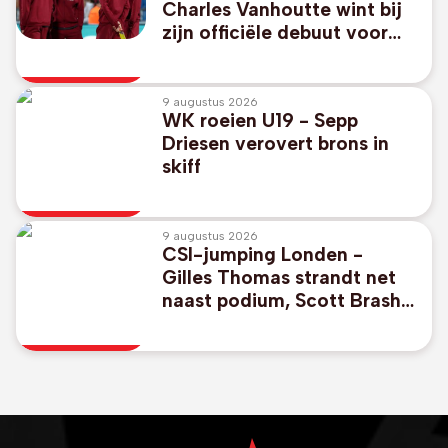
Charles Vanhoutte wint bij
zijn officiële debuut voor
Feyenoord in Rotterdamse
derby
9 augustus 2026
WK roeien U19 - Sepp
Driesen verovert brons in
skiff
9 augustus 2026
CSI-jumping Londen -
Gilles Thomas strandt net
naast podium, Scott Brash
wint met Belgisch paard