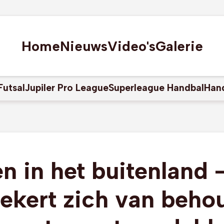
Home
Nieuws
Video's
Galerie
Futsal
Jupiler Pro League
Superleague Handbal
Han
n in het buitenland 
ekert zich van beho