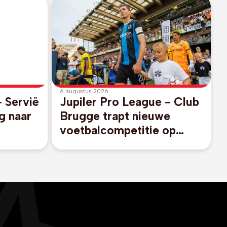
6 augustus 2026
- Servië
Jupiler Pro League - Club
g naar
Brugge trapt nieuwe
voetbalcompetitie op
gang tegen promovendus
KV Kortrijk