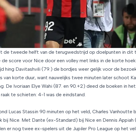
 de tweede helft van de terugwedstrijd op doelpunten in dit 
de score voor Nice door een volley met links in de korte hoek 
jd hing Davitashvili (79.) de bordjes weer gelijk voor de bezoe
 van korte duur, want nauwelijks twee minuten later schoot K
g. De Ivoriaan Elye Wahi (87. en 90.+2) deed de boeken in het
raak te schieten: 4-1 was de eindstand.
tond Lucas Stassin 90 minuten op het veld, Charles Vanhoutte b
k bij Nice. Met Dante (ex-Standard) bij Nice en Dennis Appiah 
en er nog twee ex-spelers uit de Jupiler Pro League op het vel