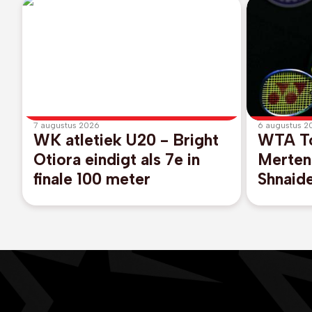
7 augustus 2026
6 augustus 2
WK atletiek U20 - Bright
WTA To
Otiora eindigt als 7e in
Merten
finale 100 meter
Shnaide
finales