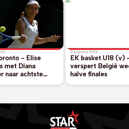
026
6 augustus 2026
ronto - Elise
EK basket U18 (v) 
s met Diana
verspert België we
r naar achtste
halve finales