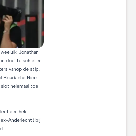
tweeluik. Jonathan
in doel te schieten.
kers vanop de stip,
ail Boudache Nice
 slot helemaal toe
leef een hele
(ex-Anderlecht) bij
d.