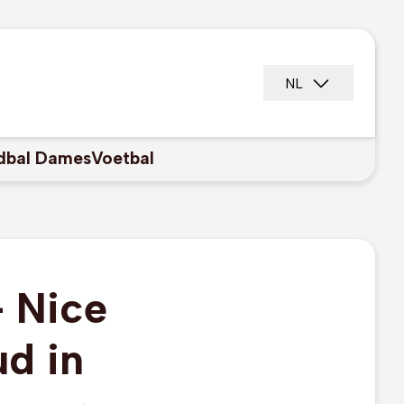
NL
dbal Dames
Voetbal
- Nice
ud in