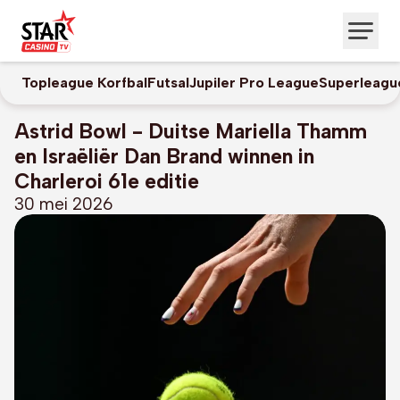
Topleague Korfbal
Futsal
Jupiler Pro League
Superleagu
Astrid Bowl - Duitse Mariella Thamm
en Israëliër Dan Brand winnen in
Charleroi 61e editie
30 mei 2026